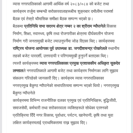
व्यास नगरपालिकाको आगामी आर्थिक वर्ष २०८३/०८४ को बजेट तथा
कार्यक्रम तर्जुमा सम्बन्धी सरोकारवालाहरूबीच शुक्रबार दमौलीमा परामर्श
बैठक एवं तेस्रो चौमासिक समीक्षा बैठक सम्पन्न भएको छ।
बैठकमा
प्रतिनिधि सभा सदस्य क्षेत्र नम्बर २ का श्रीराम न्यौपानेले
विकास
निर्माण, शिक्षा, स्वास्थ्य, कृषि तथा रोजगारीका क्षेत्रमा दीर्घकालीन योजना
निर्माण गरी जनतामुखी बजेट ल्याउनुपर्नेमा जोड दिएका थिए। कार्यक्रममा
राष्ट्रिय योजना आयोगका पूर्व उपाध्यक्ष डा. जगदीशचन्द्र पोखरेलले
स्थानीय
तहको बजेट पारदर्शी, उत्तरदायी र परिणाममुखी हुनुपर्ने बताएका थिए।
त्यस्तै कार्यक्रममा
व्यास नगरपालिकाका प्रमुख प्रशासकीय अधिकृत सुकदेव
लम्साल
ले नगरपालिकाले आगामी बजेट तथा कार्यक्रम निर्माणका लागि सुझाव
संकलन गरिरहेको जानकारी दिए। कार्यक्रम व्यास नगरपालिकाका
नगरप्रमुख बैकुण्ठ न्यौपानेको सभापतित्वमा सम्पन्न भएको थियो। नगरप्रमुख
बैकुण्ठ न्यौपानेले
कार्यक्रममा विभिन्न राजनीतिक दलका प्रमुख एवं प्रतिनिधिहरू, बुद्धिजीवी,
समाजसेवी, कर्मचारी तथा सरोकारवाला व्यक्तिहरूले सोधेका प्रश्नको
प्रतिक्रिया दिँदै नगर विकास, पूर्वाधार, पर्यटन, खानेपानी, कृषि तथा युवा
लक्षित कार्यक्रमलाई प्राथमिकतामा राख्न सुझाव दिए।