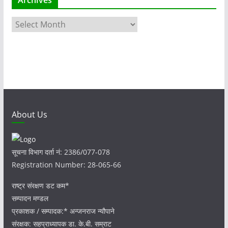
Archives
A
r
c
h
i
v
e
s
About Us
सूचना विभाग दर्ता नं: 2386/077-078
Registration Number: 28-065-66
राष्ट्र संरक्षण डट कम*
सम्पादन मण्डल
प्रकाशक / सम्पादक:* अन्जनराज न्यौपाने
संरक्षक: सहप्राध्यापक डा. के.बी. सम्राट