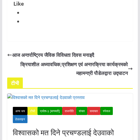
Like
आज अन्तर्राष्ट्रिय जैविक विविधता दिवस मनाइदै
क्रियाशील अध्यावधिक,प्रशिक्षण एवं अन्तरक्रिया कार्यक्रमको
महामन्त्री पौडेलद्वारा उद्घाटन
टीभी
अन्य थप
टीभी
प्रदेश-३ [बागमती]
राजनीति
संचार
समाचार
स्पेसल
हेडलाइन
विश्वासको मत दिने प्रचण्डलाई देउवाको