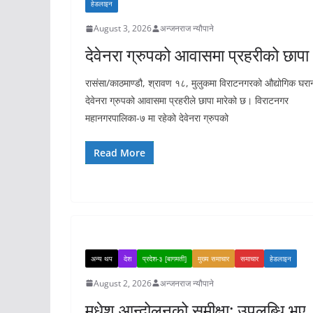
हेडलाइन
August 3, 2026
अन्जनराज न्यौपाने
देवेनरा ग्रुपको आवासमा प्रहरीको छापा
रासंसा/काठमाण्डौ, श्रावण १८, मुलुकमा विराटनगरको औद्योगिक घरा
देवेनरा ग्रुपको आवासमा प्रहरीले छापा मारेको छ। विराटनगर
महानगरपालिका-७ मा रहेको देवेनरा ग्रुपको
Read More
अन्य थप
देश
प्रदेश-३ [बागमती]
मुख्य समाचार
समाचार
हेडलाइन
August 2, 2026
अन्जनराज न्यौपाने
मधेश आन्दोलनको समीक्षा: उपलब्धि भए