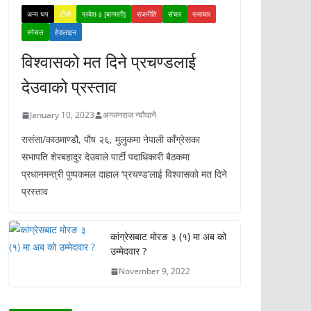
अन्य थप
टीभी
प्रदेश-३ [बागमती]
राजनीति
संचार
समाचार
स्पेसल
हेडलाइन
विश्वासको मत दिने प्रचण्डलाई
देउवाको प्रस्ताव
January 10, 2023
अन्जनराज न्यौपाने
रासंसा/काठमाण्डौ, पौष २६, मुलुकमा नेपाली काँग्रेसका
सभापति शेरबहादुर देउवाले पार्टी पदाधिकारी बैठकमा
प्रधानमन्त्री पुष्पकमल दाहाल ‘प्रचण्ड’लाई विश्वासको मत दिने
प्रस्ताव
कांग्रेसबाट मोरङ ३ (१) मा अब को
उम्मेदवार ?
November 9, 2022