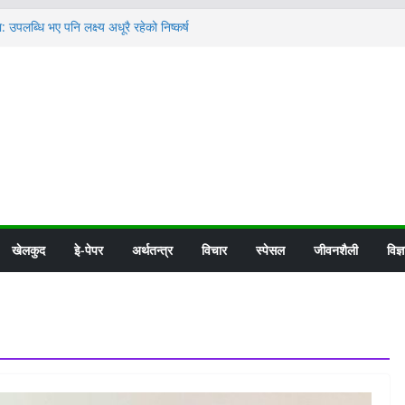
 उपलब्धि भए पनि लक्ष्य अधूरै रहेको निष्कर्ष
आएपछि बन्यो अग्रगामी मोर्चा
ितहुने गरि वासिङ्टनमा डढेलोको ताण्डव
 प्रहरीको छापा
महाअभियानका केन्द्रीय संयोजक दुर्गा प्रसाईं पक्राउ
खेलकुद
इे-पेपर
अर्थतन्त्र
विचार
स्पेसल
जीवनशैली
विज्