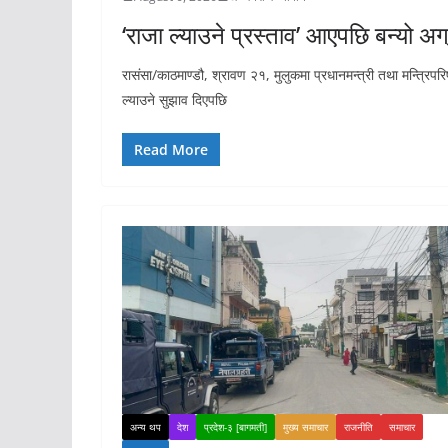
‘राजा ल्याउने प्रस्ताव’ आएपछि बन्यो अग्र
रासंसा/काठमाण्डौ, श्रावण २१, मुलुकमा प्रधानमन्त्री तथा मन्त्रिपर
ल्याउने सुझाव दिएपछि
Read More
अन्य थप
देश
प्रदेश-३ [बागमती]
मुख्य समाचार
राजनीति
समाचार