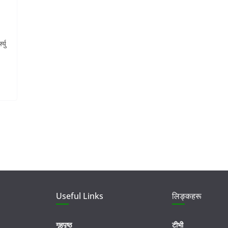
्यु
Useful Links
लिङ्कहरू
गृहपृष्ठ
टीभी