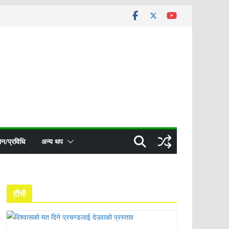
ञान/प्रविधि
अन्य थप
टीभी