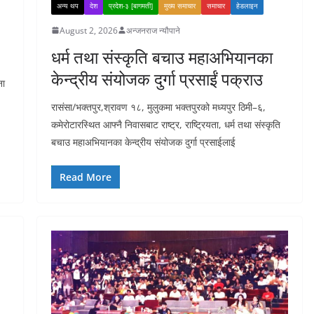
अन्य थप
देश
प्रदेश-३ [बागमती]
मुख्य समाचार
समाचार
हेडलाइन
August 2, 2026
अन्जनराज न्यौपाने
धर्म तथा संस्कृति बचाउ महाअभियानका
केन्द्रीय संयोजक दुर्गा प्रसाईं पक्राउ
ना
रासंसा/भक्तपुर,श्रावण १८, मुलुकमा भक्तपुरको मध्यपुर ठिमी–६,
कमेरोटारस्थित आफ्नै निवासबाट राष्ट्र, राष्ट्रियता, धर्म तथा संस्कृति
बचाउ महाअभियानका केन्द्रीय संयोजक दुर्गा प्रसाईलाई
Read More