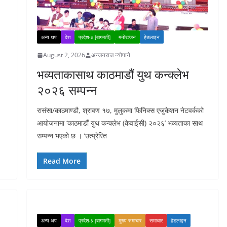
अन्य थप
देश
प्रदेश-३ [बागमती]
मनोरञ्जन
हेडलाइन
August 2, 2026
अन्जनराज न्यौपाने
भव्यताकासाथ काठमाडौं युथ कन्क्लेभ
२०२६ सम्पन्न
रासंसा/काठमाण्डौ, श्रावण १७, मुलुकमा फिनिक्स एजुकेशन नेटवर्कको
आयोजनामा ‘काठमाडौं युथ कन्क्लेभ (केवाईसी) २०२६’ भव्यताका साथ
सम्पन्न भएको छ । ‘उत्प्रेरित
Read More
अन्य थप
देश
प्रदेश-३ [बागमती]
मुख्य समाचार
समाचार
हेडलाइन