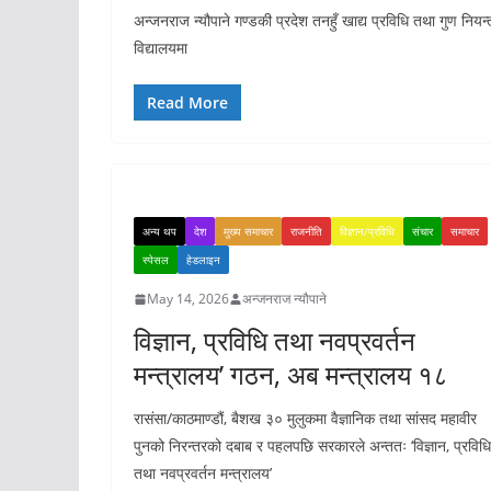
अन्जनराज न्यौपाने गण्डकी प्रदेश तनहुँ खाद्य प्रविधि तथा गुण न
विद्यालयमा
Read More
अन्य थप
देश
मुख्य समाचार
राजनीति
विज्ञान/प्रविधि
संचार
समाचार
स्पेसल
हेडलाइन
May 14, 2026
अन्जनराज न्यौपाने
विज्ञान, प्रविधि तथा नवप्रवर्तन
मन्त्रालय’ गठन, अब मन्त्रालय १८
रासंसा/काठमाण्डौं, बैशख ३० मुलुकमा वैज्ञानिक तथा सांसद महावीर
पुनको निरन्तरको दबाब र पहलपछि सरकारले अन्ततः ‘विज्ञान, प्रविधि
तथा नवप्रवर्तन मन्त्रालय’