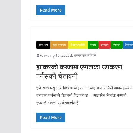
Read More
अन्य थप
मुख्य समाचार
विज्ञान/प्रविधि
संचार
समाचार
स्पेसल
हेडलाइ
February 16, 2025
अन्जनराज न्यौपाने
ह्याकरको कब्जामा एप्पलका उपकरण
पर्नसक्ने चेतावनी
एजेन्सी/फाल्गुन ३, विश्वमा आइफोन र आइप्याड सजिलै ह्याकरहरूको
कब्जामा पर्नसक्ने चेतावनी दिइएको छ । आइफोन निर्माता कम्पनी
एप्पलले आफ्ना प्रयोगकर्तालाई
Read More