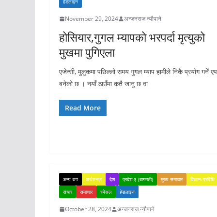
हेडलाइन
November 29, 2024
अन्जनराज न्यौपाने
होसियार,गुगल म्यापको भरपर्दा मृत्युको
मुखमा पुगिएला
एजेन्सी, मुलुकमा पछिल्लो समय गुगल म्याप हामीले निकै प्रयोग गर्ने एप
बनेको छ । नयाँ ठाउँमा कतै जानु छ वा
Read More
अन्य थप
अर्थतन्त्र
देश
प्रदेश-३ [बागमती]
मुख्य समाचार
विज्ञान/प्रविधि
संचार
समाचार
स्पेसल
हेडलाइन
October 28, 2024
अन्जनराज न्यौपाने