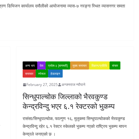
ियन्त्रण डिभिजन कार्यालय दमौलीको आयोजनामा व्यास-७ नरङ्गा स्थित व्यासनगर समता
अन्य थप
देश
प्रदेश-३ [बागमती]
मुख्य समाचार
विज्ञान/प्रविधि
संचार
समाचार
स्पेसल
हेडलाइन
February 27, 2025
अन्जनराज न्यौपाने
सिन्धुपाल्चोक जिल्लाको भैरवकुण्ड
केन्द्रविन्दु भएर ६.१ रेक्टरको भुकम्प
रासंसा/सिन्धुपाल्चोक, फाल्गुण १६, मुलुकमा सिन्धुपाल्चोकको भैरवकुण्ड
केन्द्रविन्दु रहेर ६.१ रेक्टर स्केलको भुकम्प गएको राष्ट्रिय भुकम्प मापन
केन्द्रले जनाएको छ ।