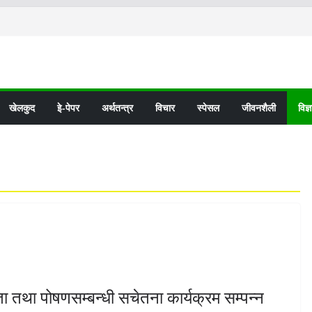
खेलकुद
इे-पेपर
अर्थतन्त्र
विचार
स्पेसल
जीवनशैली
विज्
ता तथा पोषणसम्बन्धी सचेतना कार्यक्रम सम्पन्न