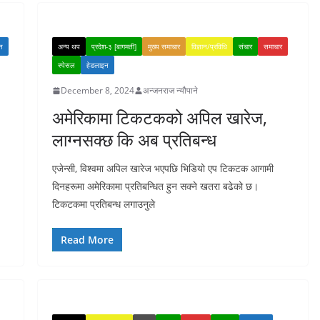
न
अन्य थप
प्रदेश-३ [बागमती]
मुख्य समाचार
विज्ञान/प्रविधि
संचार
समाचार
स्पेसल
हेडलाइन
December 8, 2024
अन्जनराज न्यौपाने
अमेरिकामा टिकटकको अपिल खारेज,
लाग्नसक्छ कि अब प्रतिबन्ध
एजेन्सी, विश्वमा अपिल खारेज भएपछि भिडियो एप टिकटक आगामी
दिनहरूमा अमेरिकामा प्रतिबन्धित हुन सक्ने खतरा बढेको छ।
टिकटकमा प्रतिबन्ध लगाउनुले
Read More