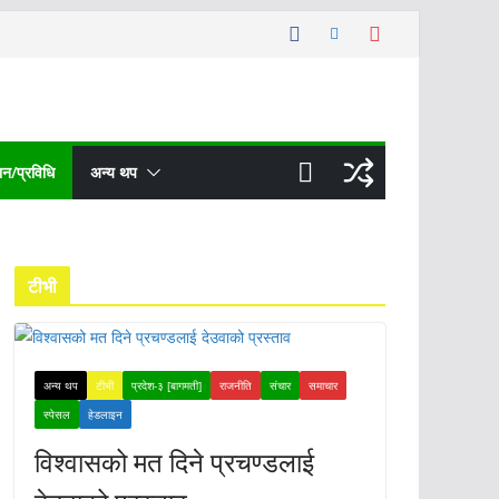
ञान/प्रविधि
अन्य थप
टीभी
अन्य थप
टीभी
प्रदेश-३ [बागमती]
राजनीति
संचार
समाचार
स्पेसल
हेडलाइन
विश्वासको मत दिने प्रचण्डलाई