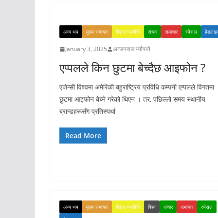
अन्य थप
मुख्य समाचार
विज्ञान/प्रविधि
संचार
समाचार
स्पेसल
हेडलाइ
January 3, 2025
अन्जनराज न्यौपाने
एप्पलले किन छुटमा बेच्दैछ आइफोन ?
एजेन्सी विश्वमा अमेरिकी बहुराष्ट्रिय प्रविधि कम्पनी एप्पलले विगतमा
छुटमा आइफोन बेच्ने गरेको थिएन । तर, पछिल्लो समय स्थानीय
ब्रान्डहरूसँग प्रतिस्पर्धा
Read More
अन्य थप
मुख्य समाचार
विज्ञान/प्रविधि
विश्व
संचार
समाचार
स्पेसल