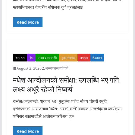
महाअभियानका केन्द्रीय संयोजक दुर्गा प्रसाईलाई
Read More
अन्य थप
देश
प्रदेश-३ [बागमती]
मुख्य समाचार
समाचार
हेडलाइन
August 2, 2026
अन्जनराज न्यौपाने
मधेश आन्दोलनको समीक्षा: उपलब्धि भए पनि
लक्ष्य अधूरै रहेको निष्कर्ष
रासंसा/काठमाण्डौ, श्रावण १७, मुलुकमा शहीद संजय चौधरी स्मृति
प्रतिष्ठानको आयोजनामा ‘मधेश: अबको बाटो’ विषयक अन्तरक्रिया कार्यक्रम
शनिबार काठमाडौंको आलोकनगरस्थित एक
Read More