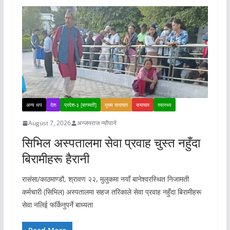
अन्य थप
देश
प्रदेश-३ [बागमती]
मुख्य समाचार
समाचार
स्वास्थ्य
August 7, 2026
अन्जनराज न्यौपाने
सिभिल अस्पतालमा सेवा प्रवाह चुस्त नहुँदा
बिरामीहरू हैरानी
रासंसा/काठमाण्डौ, श्रावण २२, मुलुकमा नयाँ बानेश्वरस्थित निजामती
कर्मचारी (सिभिल) अस्पतालमा सहज तरिकाले सेवा प्रवाह नहुँदा बिरामीहरू
सेवा नलिई फर्किनुपर्ने बाध्यता