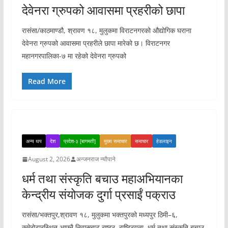
देवेनरा ग्रुपको आवासमा प्रहरीको छापा
रासंसा/काठमाण्डौ, श्रावण १८, मुलुकमा विराटनगरको औद्योगिक घराना
देवेनरा ग्रुपको आवासमा प्रहरीले छापा मारेको छ। विराटनगर
महानगरपालिका-७ मा रहेको देवेनरा ग्रुपको
Read More
अन्य थप
देश
प्रदेश-३ [बागमती]
मुख्य समाचार
समाचार
हेडलाइन
August 2, 2026
अन्जनराज न्यौपाने
धर्म तथा संस्कृति बचाउ महाअभियानका
केन्द्रीय संयोजक दुर्गा प्रसाईं पक्राउ
रासंसा/भक्तपुर,श्रावण १८, मुलुकमा भक्तपुरको मध्यपुर ठिमी–६,
कमेरोटारस्थित आफ्नै निवासबाट राष्ट्र, राष्ट्रियता, धर्म तथा संस्कृति बचाउ