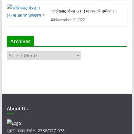
कांग्रेसबाट मोरङ ३ (१) मा अब को उम्मेदवार ?
November 9, 2022
Archives
A
r
c
h
i
v
e
s
About Us
सूचना विभाग दर्ता नं: 2386/077-078