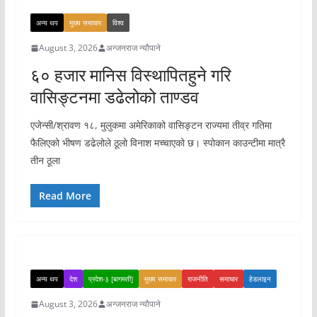
अन्य थप
मुख्य समाचार
विश्व
August 3, 2026
अन्जनराज न्यौपाने
६० हजार मानिस विस्थापितहुने गरि
वासिङ्टनमा डढेलोको ताण्डव
एजेन्सी/श्रावण १८, मुलुकमा अमेरिकाको वासिङ्टन राज्यमा तीव्र गतिमा
फैलिएको भीषण डढेलोले ठूलो विनाश मच्चाएको छ। स्पोकान काउन्टीमा मात्रै
तीन ठूला
Read More
अन्य थप
देश
प्रदेश-३ [बागमती]
मुख्य समाचार
राजनीति
समाचार
हेडलाइन
August 3, 2026
अन्जनराज न्यौपाने