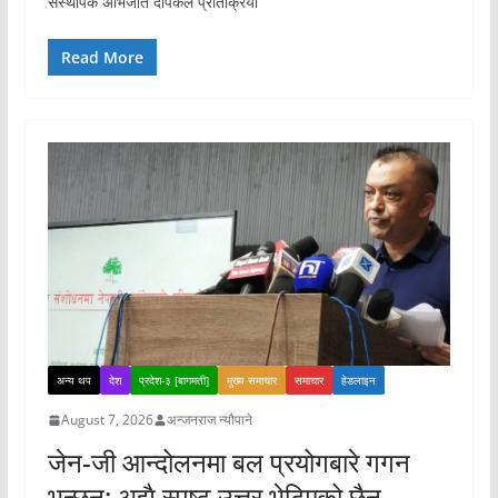
संस्थापक अभिजीत दीपकेले प्रतिक्रिया
Read More
अन्य थप
देश
प्रदेश-३ [बागमती]
मुख्य समाचार
समाचार
हेडलाइन
August 7, 2026
अन्जनराज न्यौपाने
जेन-जी आन्दोलनमा बल प्रयोगबारे गगन
भन्छन्: अझै स्पष्ट उत्तर भेटिएको छैन