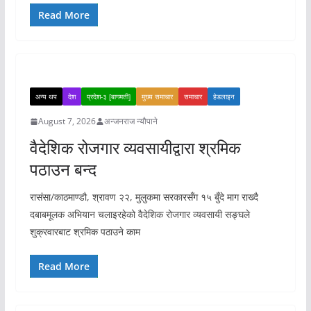
Read More
अन्य थप
देश
प्रदेश-३ [बागमती]
मुख्य समाचार
समाचार
हेडलाइन
August 7, 2026
अन्जनराज न्यौपाने
वैदेशिक रोजगार व्यवसायीद्वारा श्रमिक
पठाउन बन्द
रासंसा/काठमाण्डौ, श्रावण २२, मुलुकमा सरकारसँग १५ बुँदे माग राख्दै
दबाबमूलक अभियान चलाइरहेको वैदेशिक रोजगार व्यवसायी सङ्घले
शुक्रवारबाट श्रमिक पठाउने काम
Read More