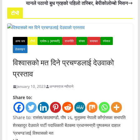
यानले पठायो बुध ग्रहको पहिलो तस्बिर, बेपीकोलोम्बो मिसन
टीभी
अन्य थप
टीभी
प्रदेश-३ [बागमती]
राजनीति
संचार
समाचार
स्पेसल
हेडलाइन
विश्वासको मत दिने प्रचण्डलाई देउवाको
प्रस्ताव
January 10, 2023
अन्जनराज न्यौपाने
Share to:
Share to: रासंसा/काठमाण्डौ, पौष २६, मुलुकमा नेपाली काँग्रेसका सभापति
शेरबहादुर देउवाले पार्टी पदाधिकारी बैठकमा प्रधानमन्त्री पुष्पकमल दाहाल
‘प्रचण्ड’लाई विश्वासको मत