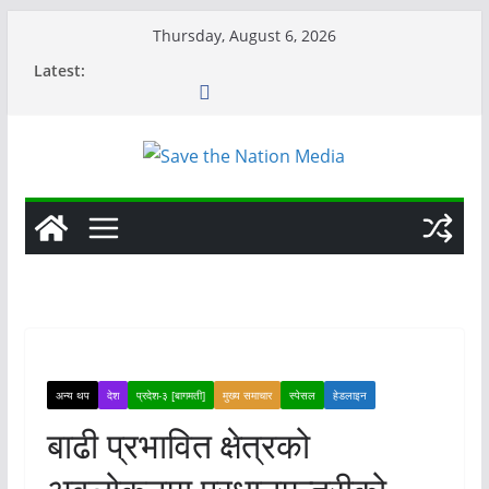
Skip
Thursday, August 6, 2026
to
Latest:
content
अन्य थप
देश
प्रदेश-३ [बागमती]
मुख्य समाचार
स्पेसल
हेडलाइन
बाढी प्रभावित क्षेत्रको