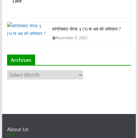
Like
कांग्रेसबाट मोरङ ३ (१) मा अब को उम्मेदवार ?
November 9, 2022
Archives
A
r
c
h
i
v
e
s
About Us