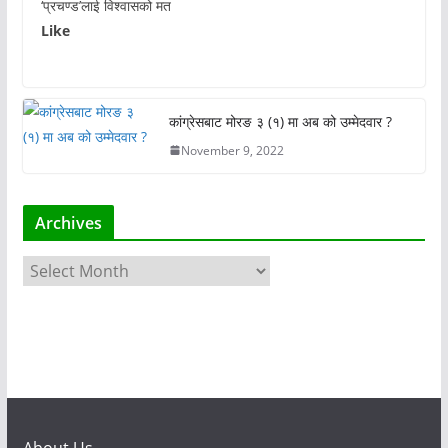
‘प्रचण्ड’लाई विश्वासको मत
Like
कांग्रेसबाट मोरङ ३ (१) मा अब को उम्मेदवार ?
November 9, 2022
Archives
A
r
c
h
i
v
e
s