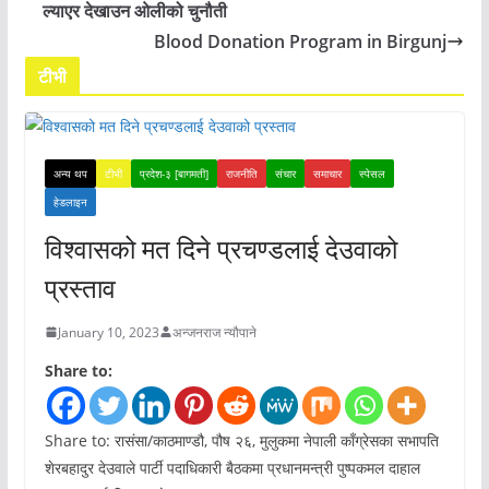
ल्याएर देखाउन ओलीको चुनौती
Blood Donation Program in Birgunj
टीभी
अन्य थप
टीभी
प्रदेश-३ [बागमती]
राजनीति
संचार
समाचार
स्पेसल
हेडलाइन
विश्वासको मत दिने प्रचण्डलाई देउवाको
प्रस्ताव
January 10, 2023
अन्जनराज न्यौपाने
Share to:
Share to: रासंसा/काठमाण्डौ, पौष २६, मुलुकमा नेपाली काँग्रेसका सभापति
शेरबहादुर देउवाले पार्टी पदाधिकारी बैठकमा प्रधानमन्त्री पुष्पकमल दाहाल