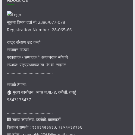
About Us
सूचना विभाग दर्ता नं: 2386/077-078
Registration Number: 28-065-66
राष्ट्र संरक्षण डट कम*
सम्पादन मण्डल
प्रकाशक / सम्पादक:* अन्जनराज न्यौपाने
संरक्षक: सहप्राध्यापक डा. के.बी. सम्राट
......................................
सम्पर्क ठेगाना:
🏠 मुख्य कार्यालय: व्यास न.पा.-४, दमौली, तनहुँ
9843173437
......................................
🏢 शाखा कार्यालय: कलंकी, काठमाडौं
विज्ञापन सम्पर्क : ९८४३१७३४३७, ९८५१०३४१३६
📧 इमेल : rsweekly2065@gmail.com