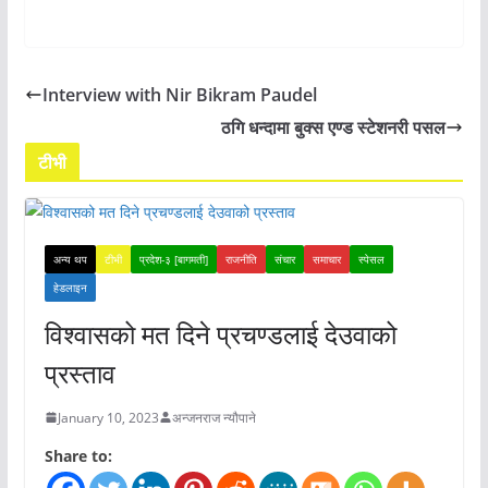
Interview with Nir Bikram Paudel
ठगि धन्दामा बुक्स एण्ड स्टेशनरी पसल
टीभी
अन्य थप
टीभी
प्रदेश-३ [बागमती]
राजनीति
संचार
समाचार
स्पेसल
हेडलाइन
विश्वासको मत दिने प्रचण्डलाई देउवाको
प्रस्ताव
January 10, 2023
अन्जनराज न्यौपाने
Share to: