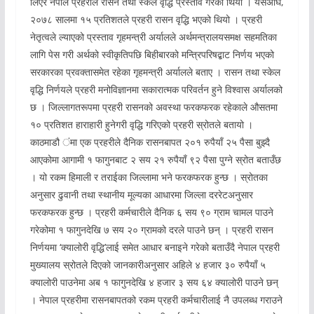
लिएर नेपाल प्रहरीले रासन तथा स्केल वृद्धि प्रस्ताव गरेको थियो । यसअघि,
२०७८ सालमा १५ प्रतिशतले प्रहरी रासन वृद्धि भएको थियो । प्रहरी
नेतृत्वले ल्याएको प्रस्ताव गृहमन्त्री अर्यालले अर्थमन्त्रालयसमक्ष सहमतिका
लागि पेस गरी अर्थको स्वीकृतिपछि बिहीबारको मन्त्रिपरिषद्बाट निर्णय भएको
सरकारका प्रवक्तासमेत रहेका गृहमन्त्री अर्यालले बताए । रासन तथा स्केल
वृद्धि निर्णयले प्रहरी मनोविज्ञानमा सकारात्मक परिवर्तन हुने विश्वास अर्यालको
छ । जिल्लागतरूपमा प्रहरी रासनको अवस्था फरकफरक रहेकाले औसतमा
१० प्रतिशत हाराहारी हुनेगरी वृद्धि गरिएको प्रहरी स्रोतले बतायो ।
काठमाडौ ंमा एक प्रहरीले दैनिक रासनबापत २०१ रुपैयाँ २५ पैसा बुझ्दै
आएकोमा आगामी १ फागुनबाट २ सय २१ रुपैयाँ ९२ पैसा पुग्ने स्रोत बताउँछ
। यो रकम हिमाली र तराईका जिल्लामा भने फरकफरक हुन्छ । स्रोतका
अनुसार ढुवानी तथा स्थानीय मूल्यका आधारमा जिल्ला दररेटअनुसार
फरकफरक हुन्छ । प्रहरी कर्मचारीले दैनिक ६ सय ९० ग्राम चामल पाउने
गरेकोमा १ फागुनदेखि ७ सय २० ग्रामको दरले पाउने छन् । प्रहरी रासन
निर्णयमा ‘क्यालोरी वृद्धि’लाई समेत आधार बनाइने गरेको बताउँदै नेपाल प्रहरी
मुख्यालय स्रोतले दिएको जानकारीअनुसार अहिले ४ हजार ३० रुपैयाँ ५
क्यालोरी पाउनेमा अब १ फागुनदेखि ४ हजार ३ सय ६४ क्यालोरी पाउने छन्
। नेपाल प्रहरीमा रासनबापतको रकम प्रहरी कर्मचारीलाई नै उपलब्ध गराउने