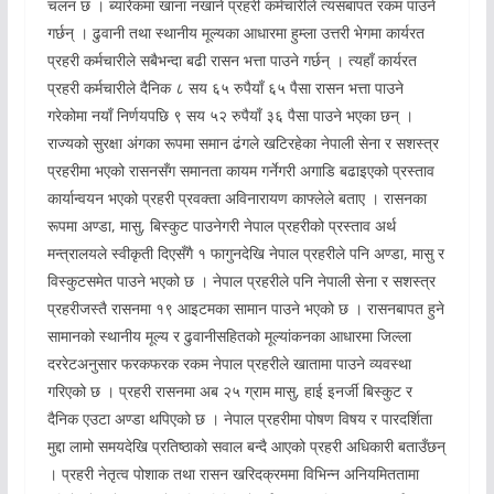
चलन छ । ब्यारेकमा खाना नखाने प्रहरी कर्मचारीले त्यसबापत रकम पाउने
गर्छन् । ढुवानी तथा स्थानीय मूल्यका आधारमा हुम्ला उत्तरी भेगमा कार्यरत
प्रहरी कर्मचारीले सबैभन्दा बढी रासन भत्ता पाउने गर्छन् । त्यहाँ कार्यरत
प्रहरी कर्मचारीले दैनिक ८ सय ६५ रुपैयाँ ६५ पैसा रासन भत्ता पाउने
गरेकोमा नयाँ निर्णयपछि ९ सय ५२ रुपैयाँ ३६ पैसा पाउने भएका छन् ।
राज्यको सुरक्षा अंगका रूपमा समान ढंगले खटिरहेका नेपाली सेना र सशस्त्र
प्रहरीमा भएको रासनसँग समानता कायम गर्नेगरी अगाडि बढाइएको प्रस्ताव
कार्यान्वयन भएको प्रहरी प्रवक्ता अविनारायण काफ्लेले बताए । रासनका
रूपमा अण्डा, मासु, बिस्कुट पाउनेगरी नेपाल प्रहरीको प्रस्ताव अर्थ
मन्त्रालयले स्वीकृती दिएसँगै १ फागुनदेखि नेपाल प्रहरीले पनि अण्डा, मासु र
विस्कुटसमेत पाउने भएको छ । नेपाल प्रहरीले पनि नेपाली सेना र सशस्त्र
प्रहरीजस्तै रासनमा १९ आइटमका सामान पाउने भएको छ । रासनबापत हुने
सामानको स्थानीय मूल्य र ढुवानीसहितको मूल्यांकनका आधारमा जिल्ला
दररेटअनुसार फरकफरक रकम नेपाल प्रहरीले खातामा पाउने व्यवस्था
गरिएको छ । प्रहरी रासनमा अब २५ ग्राम मासु, हाई इनर्जी बिस्कुट र
दैनिक एउटा अण्डा थपिएको छ । नेपाल प्रहरीमा पोषण विषय र पारदर्शिता
मुद्दा लामो समयदेखि प्रतिष्ठाको सवाल बन्दै आएको प्रहरी अधिकारी बताउँछन्
। प्रहरी नेतृत्व पोशाक तथा रासन खरिदक्रममा विभिन्न अनियमिततामा