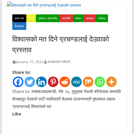
अन्य थप
टीभी
प्रदेश-३ [बागमती]
राजनीति
संचार
समाचार
स्पेसल
हेडलाइन
विश्वासको मत दिने प्रचण्डलाई देउवाको
प्रस्ताव
January 10, 2023
अन्जनराज न्यौपाने
Share to:
Share to: रासंसा/काठमाण्डौ, पौष २६, मुलुकमा नेपाली काँग्रेसका सभापति
शेरबहादुर देउवाले पार्टी पदाधिकारी बैठकमा प्रधानमन्त्री पुष्पकमल दाहाल
‘प्रचण्ड’लाई विश्वासको मत
Like