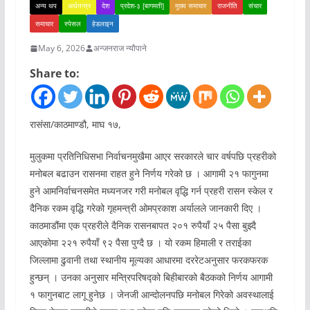
अन्य थप
अर्थतन्त्र
देश
प्रदेश-३ [बागमती]
मुख्य समाचार
राजनीति
संचार
समाचार
स्पेसल
हेडलाइन
May 6, 2026
अन्जनराज न्यौपाने
Share to:
रासंसा/काठमाण्डौ, माघ १७,
मुलुकमा प्रतिनिधिसभा निर्वाचनमुखैमा आएर सरकारले चार वर्षपछि प्रहरीको
मनोबल बढाउन रासनमा राहत हुने निर्णय गरेको छ । आगामी २१ फागुनमा
हुने आमनिर्वाचनसमेत मध्यनजर गरी मनोबल वृद्धि गर्न प्रहरी रासन स्केल र
दैनिक रकम वृद्धि गरेको गृहमन्त्री ओमप्रकाश अर्यालले जानकारी दिए ।
काठमाडौंमा एक प्रहरीले दैनिक रासनबापत २०१ रुपैयाँ २५ पैसा बुझ्दै
आएकोमा २२१ रुपैयाँ ९२ पैसा पुग्दै छ । यो रकम हिमाली र तराईका
जिल्लामा ढुवानी तथा स्थानीय मूल्यका आधारमा दररेटअनुसार फरकफरक
हुन्छन् । उनका अनुसार मन्त्रिपरिषद्को बिहीबारको बैठकको निर्णय आगामी
१ फागुनबाट लागू हुनेछ । जेनजी आन्दोलनपछि मनोबल गिरेको अवस्थालाई