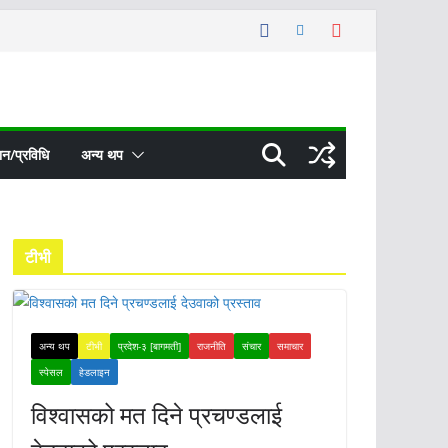
ञान/प्रविधि
अन्य थप
टीभी
अन्य थप
टीभी
प्रदेश-३ [बागमती]
राजनीति
संचार
समाचार
स्पेसल
हेडलाइन
विश्वासको मत दिने प्रचण्डलाई