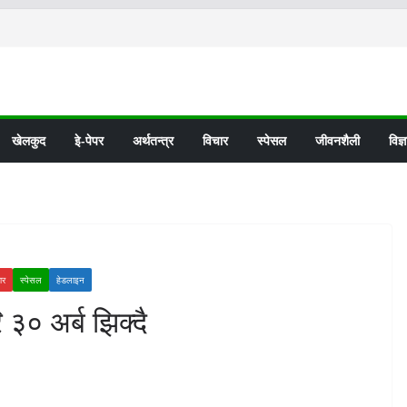
खेलकुद
इे-पेपर
अर्थतन्त्र
विचार
स्पेसल
जीवनशैली
विज्
ार
स्पेसल
हेडलाइन
 ३० अर्ब झिक्दै