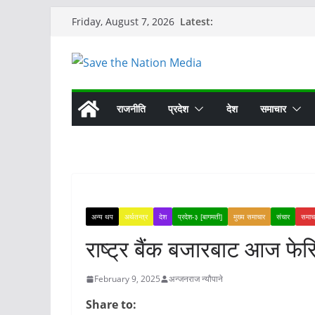
Skip
Latest:
Friday, August 7, 2026
to
content
राजनीति
प्रदेश
देश
समाचार
अन्य थप
अर्थतन्त्र
देश
प्रदेश-३ [बागमती]
मुख्य समाचार
संचार
समाच
राष्ट्र बैंक बजारबाट आज फेरि
February 9, 2025
अन्जनराज न्यौपाने
Share to: