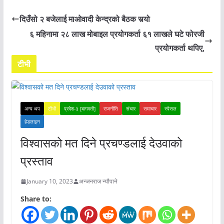
दिउँसो २ बजेलाई माओवादी केन्द्रको बैठक सर्‍यो
६ महिनामा २८ लाख मोबाइल प्रयोगकर्ता ६१ लाखले घटे फोरजी
प्रयोगकर्ता थपिए,
टीभी
अन्य थप
टीभी
प्रदेश-३ [बागमती]
राजनीति
संचार
समाचार
स्पेसल
हेडलाइन
विश्वासको मत दिने प्रचण्डलाई देउवाको
प्रस्ताव
January 10, 2023
अन्जनराज न्यौपाने
Share to: