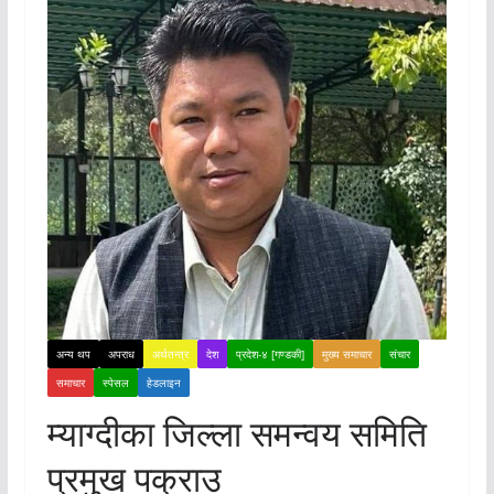
अन्य थप
अपराध
अर्थतन्त्र
देश
प्रदेश-४ [गण्डकी]
मुख्य समाचार
संचार
समाचार
स्पेसल
हेडलाइन
म्याग्दीका जिल्ला समन्वय समिति
प्रमुख पक्राउ