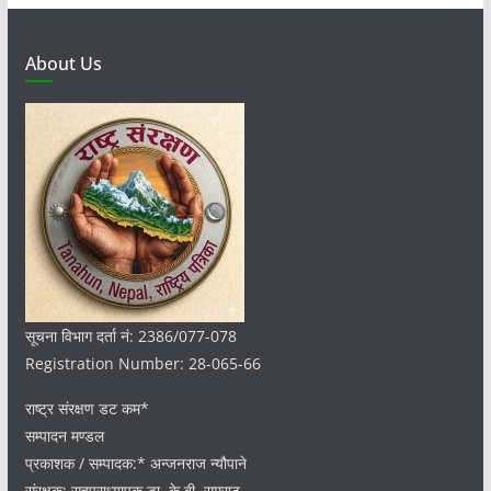
v
e
s
About Us
सूचना विभाग दर्ता नं: 2386/077-078
Registration Number: 28-065-66
राष्ट्र संरक्षण डट कम*
सम्पादन मण्डल
प्रकाशक / सम्पादक:* अन्जनराज न्यौपाने
संरक्षक: सहप्राध्यापक डा. के.बी. सम्राट