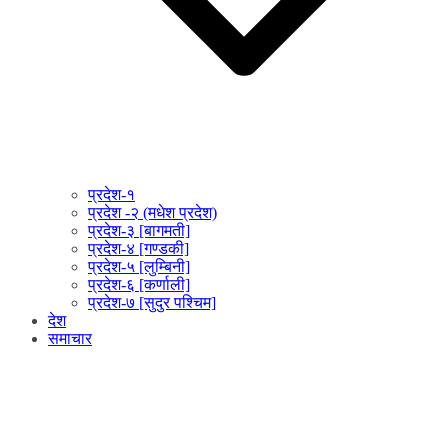
प्रदेश-१
प्रदेश -२ (मधेश प्रदेश)
प्रदेश-३ [बागमती]
प्रदेश-४ [गण्डकी]
प्रदेश-५ [लुम्बिनी]
प्रदेश-६ [कर्णाली]
प्रदेश-७ [सुदुर पश्चिम]
देश
समाचार