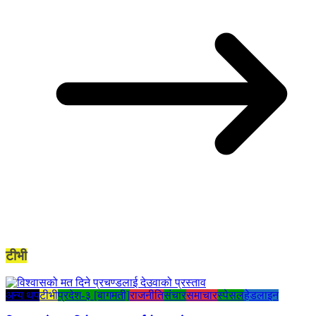
टीभी
अन्य थप
टीभी
प्रदेश-३ [बागमती]
राजनीति
संचार
समाचार
स्पेसल
हेडलाइन