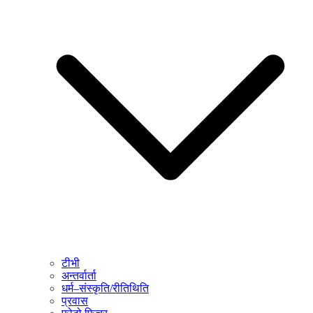
टीभी
अन्तर्वार्ता
धर्म–संस्कृति/रीतिथिति
प्रवास