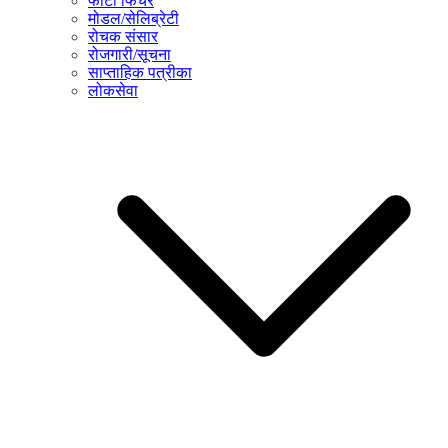
फोटो फिचर
मोडल/सेलिब्रेटी
रोचक संसार
रोजगारी/सूचना
साप्ताहिक पत्रीका
लोकसेवा