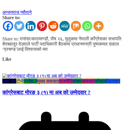
अन्जनराज न्यौपाने
Share to:
Share to: रासंसा/काठमाण्डौ, पौष २६, मुलुकमा नेपाली काँग्रेसका सभापति
शेरबहादुर देउवाले पार्टी पदाधिकारी बैठकमा प्रधानमन्त्री पुष्पकमल दाहाल
‘प्रचण्ड’लाई विश्वासको मत
Like
अन्य थप
टीभी
प्रदेश-१
मुख्य समाचार
राजनीति
संचार
समाचार
स्पेसल
हेडलाइन
कांग्रेसबाट मोरङ ३ (१) मा अब को उम्मेदवार ?