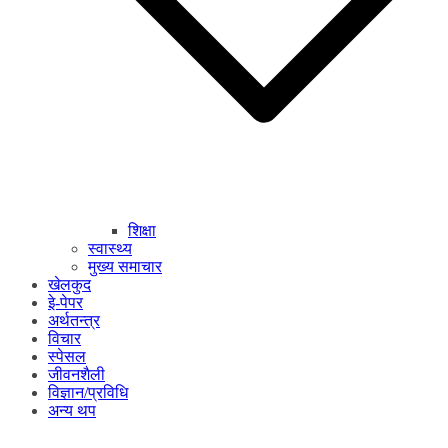
शिक्षा
स्वास्थ्य
मुख्य समाचार
खेलकुद
इे-पेपर
अर्थतन्त्र
विचार
स्पेसल
जीवनशैली
विज्ञान/प्रविधि
अन्य थप