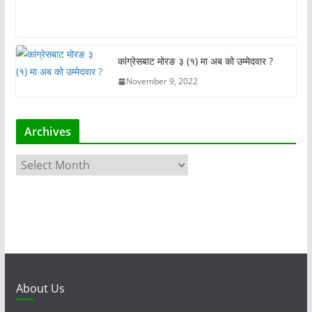
कांग्रेसबाट मोरङ ३ (१) मा अब को उम्मेदवार ?
November 9, 2022
Archives
A
r
c
h
i
v
e
s
About Us