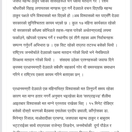
जसपा महन्थ ठाकुर पक्षका सांसदहरूले भने पक्षमा मतदान गरे । रेशम
चौधरीको रिहाइ लगायतका मागहरू पूरा गर्ने देउवाले वचन दिएपछि महन्थ
ठाकुर पक्षले पनि विश्वासको मत दिएको हो ।अब विश्वासको मत पाएसँगै देउवा
सरकारको सुनिश्चितता कायम भएको छ । कुल १७ महिना कार्यकाल रहेको
यो सरकारको काँधमा कोभिडले तहस–नहस पारेको अर्थतन्त्रलाई लयमा
फर्काउने, खोपको प्रबन्ध गर्ने र स्थानीय एवं तीनै तहका आम निर्वाचनहरू
सम्पन्न गर्नुपर्ने अभिभारा छ । एक सिट रहेको राप्रपा तटस्थ बसेको थियो ।
राष्ट्रिय जनमोर्चाले देउवाको पक्षमा मतदान गरेको थियो भने नेमकिपाले
विपक्षमा मतदान गरेको थियो । संसदमा उठेका प्रश्नहरूको जवाफ दिने
क्रममा प्रधानमन्त्री देउवाले सबैसँग सहकार्य गरेर यी समस्याहरू समाधान
गरिने र राष्ट्रिय एकता कायम गरिने बताएका छन् ।
प्रधानमन्त्री देउवाले एक महिनाभित्र विश्वासको मत लिनुपर्ने समय रहेका
कारण मत माग्न हतार नगर्ने अनुमान भइरहेका बेला ‘सरप्राइज्ड’ शैलीमा
आइतबार विश्वासको मत माग्ने प्रस्ताव राखेका थिए । १५ मिनेट रोकिएर
बसेको दोस्रो चरणको बैठकमा एमालेका प्रदीप ज्ञवाली, काँग्रेसका डा.
मिनेन्द्र रिजाल, माओवादीका प्रचण्ड, जसपाका महन्थ ठाकुर र बाबुराम
भट्टराईका साथै राप्रपाका राजेन्द्र लिङदेन, जनमोर्चाकी दुर्गा पौडेल र