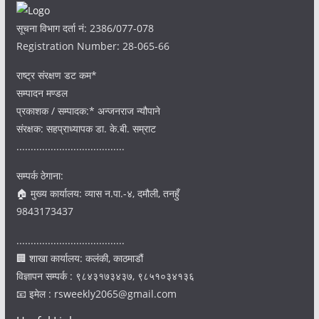
सूचना विभाग दर्ता नं: 2386/077-078
Registration Number: 28-065-66
राष्ट्र संरक्षण डट कम*
सम्पादन मण्डल
प्रकाशक / सम्पादक:* अन्जनराज न्यौपाने
संरक्षक: सहप्राध्यापक डा. के.बी. सम्राट
......................................
सम्पर्क ठेगाना:
🏠 मुख्य कार्यालय: व्यास न.पा.-४, दमौली, तनहुँ
9843173437
......................................
🏢 शाखा कार्यालय: कलंकी, काठमाडौं
विज्ञापन सम्पर्क : ९८४३१७३४३७, ९८५१०३४१३६
📧 इमेल : rsweekly2065@gmail.com