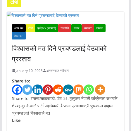
टीभी
अन्य थप
टीभी
प्रदेश-३ [बागमती]
राजनीति
संचार
समाचार
स्पेसल
हेडलाइन
विश्वासको मत दिने प्रचण्डलाई देउवाको
प्रस्ताव
January 10, 2023
अन्जनराज न्यौपाने
Share to:
Share to: रासंसा/काठमाण्डौ, पौष २६, मुलुकमा नेपाली काँग्रेसका सभापति
शेरबहादुर देउवाले पार्टी पदाधिकारी बैठकमा प्रधानमन्त्री पुष्पकमल दाहाल
‘प्रचण्ड’लाई विश्वासको मत
Like