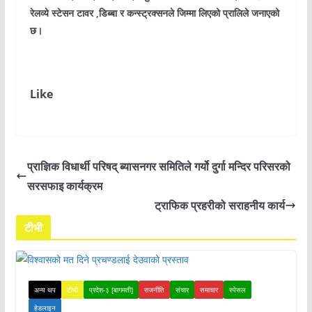
रेलव्ये स्टेसन टावर ,डिब्बा र कन्स्ट्रक्सनले जिम्मा लिएको प्रालिले जनाएको
छ।
Like
प्राज्ञिक विधार्थी परिषद् ब्यासनगर समितिले गर्यो दुर्गा मन्दिर परिसरको
सरसफाइ कार्यक्रम
ट्राफिक प्रहरीको सराहनीय कार्य
टीभी
अन्य थप
टीभी
प्रदेश-३ [बागमती]
राजनीति
संचार
समाचार
स्पेसल
हेडलाइन