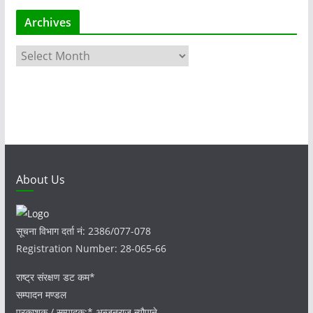
Archives
A
r
c
h
i
v
e
s
About Us
सूचना विभाग दर्ता नं: 2386/077-078
Registration Number: 28-065-66
राष्ट्र संरक्षण डट कम*
सम्पादन मण्डल
प्रकाशक / सम्पादक:* अन्जनराज न्यौपाने