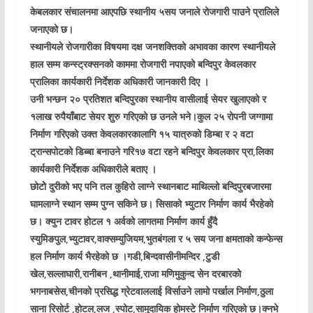
केबलकार संचालनमा आएपछि स्थानीय ५सय जनाले रोजगारी पाउने प्रालिले
जनाएको छ।
स्थानीयले रोजगारीका विषयमा दक्ष जनशक्तिको अभावका कारण स्थानीयले
हाल सम्म कन्स्ट्रक्सनको काममा रोजगारी नपाएको बन्दिपुर केवलकार
प्रालिका कार्यकारी निर्देशक अधिकारी जानकारी दिए ।
उनी भन्छन २० प्रतिशत बन्दिपुरका स्थानीय वासीलाई सेयर खुलाएको र
१लाख रुपैयाँबाट सेयर शुरु गरिएको छ उनले भने।कुल २५ रोपनी जग्गामा
निर्माण गरिएको उक्त केवलकारकालागि १५ यात्रुको डिम्बा र २ वटा
ट्रान्सपोटको डिब्बा बनाउने गरि१७ वटा रहने बन्दिपुर केवलकार प्रा,लिका
कार्यकारी निर्देशक अधिकारीले बताए ।
छोटोे दुरीको भए पनि तल कुहिरो लाग्ने स्थानबाट माथिल्लो बन्दिपुरबजारमा
घामलाग्ने स्थान सम्म पुग्न सकिने छ। सिसाको भ्युटार निर्माण कार्य भैरहेको
छ। क्युन टावर होटल १ अर्वको लागतमा निर्माण कार्य हुँदै
स्युमिङपुल,भ्युटावर,वाक्सम्युजियम,भुतबंगला र ५ सय जना क्षमताको कन्फेन्स
हल निर्माण कार्य भैरहेको छ ।गडी,बिन्दवासीनीमन्दिर ,टुडी
खेल,सल्लाघारी,रानीबन ,थानीमाई,राजा मणिमुकुन्द सेन दरबारको
भगनाबसेस,चीनको प्रसिद्ध ग्रेटवाललाई विर्साउने लामो पर्खाल निर्माण,ठुला
साना रिसोर्ट ,होटल,लज ,स्पोट,सामुदायिक होमस्टे निर्माण गरिएको छ।क्नभे