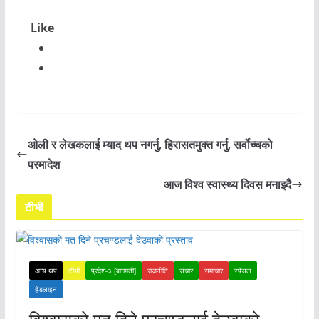
Like
ओली र लेखकलाई म्याद थप नगर्नु, हिरासतमुक्त गर्नु, सर्वोच्चको
परमादेश
आज विश्व स्वास्थ्य दिवस मनाइदै
टीभी
अन्य थप
टीभी
प्रदेश-३ [बागमती]
राजनीति
संचार
समाचार
स्पेसल
हेडलाइन