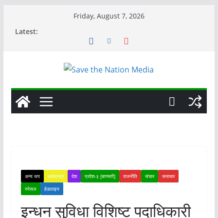
Skip
Friday, August 7, 2026
to
Latest:
content
अन्य थप
अर्थतन्त्र
देश
प्रदेश-३ [बागमती]
राजनीति
संचार
समाचार
स्पेसल
हेडलाइन
इन्धन सुविधा विशिष्ट पदाधिकारी