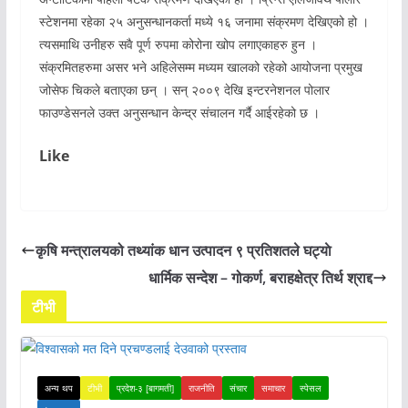
स्टेशनमा रहेका २५ अनुसन्धानकर्ता मध्ये १६ जनामा संक्रमण देखिएको हो ।
त्यसमाथि उनीहरु सवै पूर्ण रुपमा कोरोना खोप लगाएकाहरु हुन ।
संक्रमितहरुमा असर भने अहिलेसम्म मध्यम खालको रहेको आयोजना प्रमुख
जोसेफ चिकले बताएका छन् । सन् २००९ देखि इन्टरनेशनल पोलार
फाउण्डेसनले उक्त अनुसन्धान केन्द्र संचालन गर्दै आईरहेको छ ।
Like
कृषि मन्त्रालयको तथ्यांक धान उत्पादन ९ प्रतिशतले घट्याे
धार्मिक सन्देश – गोकर्ण, बराहक्षेत्र तिर्थ श्राद्द
टीभी
अन्य थप
टीभी
प्रदेश-३ [बागमती]
राजनीति
संचार
समाचार
स्पेसल