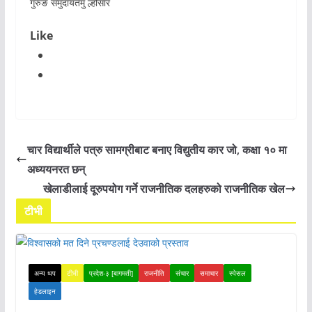
गुरुङ समुदायतमु ल्होसार
Like
चार विद्यार्थीले पत्रु सामग्रीबाट बनाए विद्युतीय कार जो, कक्षा १० मा
अध्ययनरत छन्
खेलाडीलाई दूरुपयोग गर्ने राजनीतिक दलहरुको राजनीतिक खेल
टीभी
अन्य थप
टीभी
प्रदेश-३ [बागमती]
राजनीति
संचार
समाचार
स्पेसल
हेडलाइन