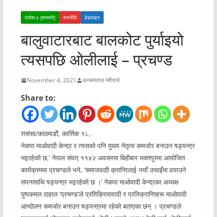
प्रदेश-३ [बागमती]
राजनीति
हेडलाइन
बालुवाटारबाट बालकोट पुर्याइयाे
त्यसपछि ओलीलाई – प्रचण्ड
November 4, 2021
अन्जनराज न्यौपाने
Share to:
रासंसा/काठमाडौं, कार्त्तिक १८,
नेकपा माओवादी केन्द्र र त्यसको पनि मुख्य नेतृत्व कमजोर बनाउन षड्यन्त्र
भइरहेको छ,’ नेपाल संवत् ११४२ अवसरमा बिहीबार भक्तपुरमा आयोजित
कार्यक्रममा प्रचण्डले भने, ‘समाजवदाी क्रान्तिलाई नयाँ उचाइँमा पर्‍याउने
सपनामाथि षड्यन्त्र भइरहेको छ ।’ नेकपा माओवादी केन्द्रका अध्यक्ष
पुष्पकमल दाहाल ‘प्रचण्ड’ले प्रतिक्रियावादी र प्रतिक्रान्तिहरू माओवादी
आन्दोलन कमजोर बनाउन षड्यन्त्रमा रहेको बताएका छन् । प्रचण्डले