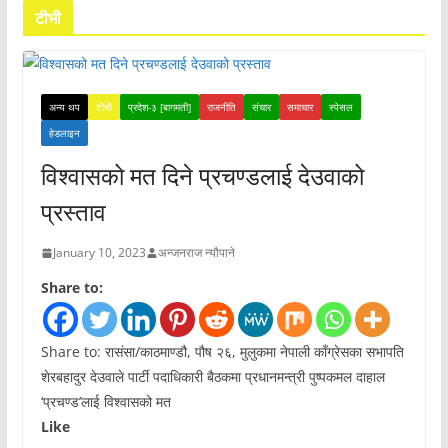
टीभी
अन्य थप
टीभी
प्रदेश-३ [बागमती]
राजनीति
संचार
समाचार
स्पेसल
हेडलाइन
विश्वासको मत दिने प्रचण्डलाई देउवाको
प्रस्ताव
January 10, 2023
अन्जनराज न्यौपाने
Share to:
Share to: रासंसा/काठमाण्डौ, पौष २६, मुलुकमा नेपाली काँग्रेसका सभापति
शेरबहादुर देउवाले पार्टी पदाधिकारी बैठकमा प्रधानमन्त्री पुष्पकमल दाहाल
‘प्रचण्ड’लाई विश्वासको मत
Like