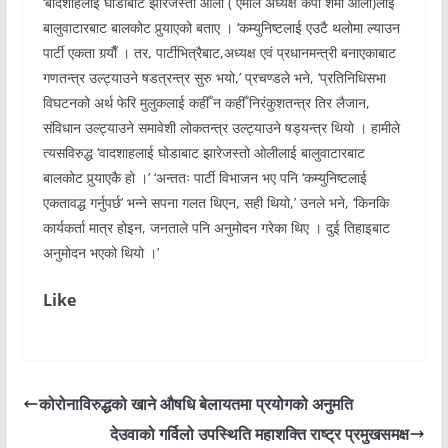
‘बादशाहलाई घोडाबाट झारेजस्तो ओली ( एमाले अध्यक्ष केपी शर्मा ओली)लाई
बालुवाटारबाट बालकोट पुर्‍याएको बताए । ‘कम्युनिष्टलाई एउटै थलोमा ल्याउन
पार्टी एकता गर्‍याैँ । तर, पार्टीभित्रैबाट,अध्यक्ष एवं प्रधानमन्त्री बनाएकाबाट
गणतन्त्र उल्ट्याउने षडत्रन्त्र सुरु भयो,’ प्रचण्डले भने, ‘प्रतिनिधिसभा
विघटनको अर्थ फेरि मुलुकलाई कहीँ न कहीँ निरंकुशतन्त्र तिर लैजान,
संविधान उल्ट्याउने समावेशी लोकतन्त्र उल्ट्याउने षड्यन्त्र थियो । हामीले
त्यसविरुद्ध ‘वादशाहलाई घोडाबाट झारेजस्तो ओलीलाई बालुवाटारबाट
बालकोट पुर्‍याएकै हो ।’ ‘अन्ततः पार्टी विभाजन भए पनि ‘कम्युनिष्टलाई
एकतावद्ध गर्नुपर्छ’ भन्ने सपना गलत थिएन, सही थियो,’ उनले भने, ‘किनकि
कार्यकर्ता मात्र होइन, जनताले पनि अनुमोदन गरेका थिए । दुई तिहाइबाट
अनुमोदन भएको थियो ।’
Like
कोरोनाविरुद्धको खाने औषधि बेलायतमा प्रयोगको अनुमति
देउवाको गर्विलो उपस्थिति महाशक्ति राष्ट्र प्रमुखसमक्ष