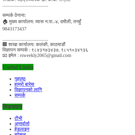
......................................
सम्पर्क ठेगाना:
🏠 मुख्य कार्यालय: व्यास न.पा.-४, दमौली, तनहुँ
9843173437
......................................
🏢 शाखा कार्यालय: कलंकी, काठमाडौं
विज्ञापन सम्पर्क : ९८४३१७३४३७, ९८५१०३४१३६
📧 इमेल : rsweekly2065@gmail.com
Useful Links
गृहपृष्ठ
हाम्रो बारेमा
विज्ञापनको लागि
सम्पर्क
लिङ्कहरू
टीभी
अन्तर्वार्ता
हेडलाइन
स्पेसल