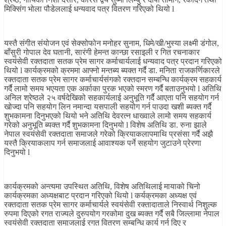
मिक्सिंग भोला पौडेललाई धन्यवाद पत्र वितरण गरिएको थियो l
यस्तै संगीत संयोजन एवं सेक्सोफोन मनोहर सुनाम, धिमे/खी/भुस्या लक्ष्मी डंगोल,
बाँसुरी गोपाल देव घतानी, सारंगी हेमन्त कान्छा रसाइली र गित रचनाकार
स्वयंसेवी रक्तदाता सतक प्रेम सागर कर्माचार्यलाई धन्यवाद पत्र प्रदान गरिएको
थियो l कार्यक्रमको क्रममा आफ्नो मन्तब्य ब्यक्त गर्दै डा. मनिता राजकर्णिकारले
रक्तदाता सतक प्रेम सागर कर्माचार्यसंगको रक्तदान सम्बन्धि कार्यक्रम सहकार्य
गर्दै लामो समय भएयता एक अर्काका पुरक भएको स्मरण गर्दै बताउनुभयो l अतिथि
अनिल श्रेष्ठले २५ वर्षदेखिको सहकार्यलाई अनुभूति गर्दै आएता पनि सहयोग गर्न
खोज्दा पनि सहयोग लिन नमान्दा यसपाली सहयोग गर्न पाउदा खशी ब्यक्त गर्दै
शुभकामना दिनुभएको थियो भने अतिथि देवरत्न धाख्वाले लामो समय सहकार्य
गरेको अनुभूति ब्यक्त गर्दै शुभकामना दिनुभयो l विशेष अतिथि डा. रुना झाले
नेपाल स्वयंसेवी रक्तदाता समाजले गरेको क्रियाकलापमाथि प्रसंसा गर्दै अझै
यस्तै क्रियाकलाप गर्न समाजलाई आवाश्यक पर्ने सहयोग जुटाउने प्रेरणा
दिनुभयो l
कार्यक्रमको अन्त्यमा उपस्थित अतिथि, विशेष अतिथिलाई मायाको चिनो
कार्यक्रमका अध्यक्षबाट प्रदान गरिएको थियो l कर्यक्रमका अध्यक्ष एवं
रक्तदाता सतक प्रेम सागर कर्माचार्यले स्वयंसेवी रक्तादाताले निस्वार्थ निशुल्क
रुपमा दिएको रगत राज्यले दुरुपयोग गरकोमा दुख ब्यक्त गर्दै सबै जिल्लामा नेपाल
स्वयंसेवी रक्तदाता समाजलाई रगत वितरण सम्बन्धि कार्य गर्न दिए र