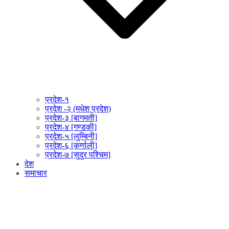
प्रदेश-१
प्रदेश -२ (मधेश प्रदेश)
प्रदेश-३ [बागमती]
प्रदेश-४ [गण्डकी]
प्रदेश-५ [लुम्बिनी]
प्रदेश-६ [कर्णाली]
प्रदेश-७ [सुदुर पश्चिम]
देश
समाचार