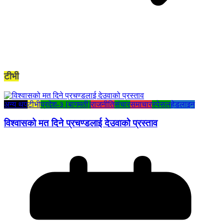
टीभी
अन्य थप
टीभी
प्रदेश-३ [बागमती]
राजनीति
संचार
समाचार
स्पेसल
हेडलाइन
विश्वासको मत दिने प्रचण्डलाई देउवाको प्रस्ताव