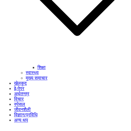
शिक्षा
स्वास्थ्य
मुख्य समाचार
खेलकुद
इे-पेपर
अर्थतन्त्र
विचार
स्पेसल
जीवनशैली
विज्ञान/प्रविधि
अन्य थप