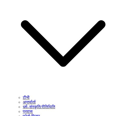
टीभी
अन्तर्वार्ता
धर्म–संस्कृति/रीतिथिति
प्रवास