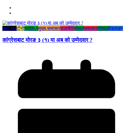
अन्य थप
टीभी
प्रदेश-१
मुख्य समाचार
राजनीति
संचार
समाचार
स्पेसल
हेडलाइन
कांग्रेसबाट मोरङ ३ (१) मा अब को उम्मेदवार ?