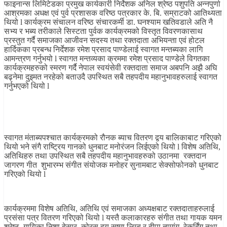
फाइनान्स लिमिटेडका प्रमुख कार्यकारी निर्देशक अनिल श्रेष्ठ पशुपति अन्नपुर्णा
आश्रमका अधक्ष एवं पुर्व प्रशासक वरिष्ठ पत्रकार के. बि. सम्राटको आतिथ्यता
थियो l कार्यक्रम संचालन वरिष्ठ संचारकर्मी डा. घनश्याम खतिवडाले अति नै
सभ्य र भब्य तरीकाले सिस्टता पुर्वक कार्यक्रमको विस्तृत विवरणकासाथ
प्रस्तुत गर्दै समाजका आजीवन सदस्य तथा रक्तदाता अभियन्ता एवं होटल
हार्दिकका प्रबन्ध निर्देशक रमेश प्रसाद पाण्डेलाई स्वागत मन्तब्यका लागि
आमन्त्रण गर्नुभयो l स्वागत मन्तव्यका क्रममा रमेश प्रसाद पाण्डेले विगतका
कार्यक्रमहरुको स्मरण गर्दै नेपाल स्वयंसेवी रक्तदाता समाज अबपनि अझै अघि
बढ्नेमा दुइमत नरहेको बताउदै उपस्थित सबै तहपदीय महानुभावहरुलाई स्वागत
गर्नुभएको थियो l
स्वागत मंताब्यपश्चात कार्यक्रमको रौनक ब्याच वितरण द्वय बालिकाबाट गरिएको
थियो भने संगै राष्ट्रिय गानको धुनबाट मनोरंजन लिईएको थियो l विशेष अतिथि,
अतिथिहरु तथा उपस्थित सबै तहपदीय महानुभावहरुको उठानमा रक्तदान
जागरण गीत शुभारम्भ संगीत संयोजक मनोहर सुनामबाट सेक्सोफोनको धुनबाट
गरिएको थियो l
कार्यक्रममा विशेष अतिथि, अतिथि एवं समाजका अध्यक्षबाट रक्तदाताहरुलाई
प्रसंसा पत्र वितरण गरिएको थियो l यस्तै कलाकारहरु संगीत तथा गायक यमन
श्रेष्ठ, गायिका निशा देसार, कोरस द्वय सुष्मा लिम्बु र दीपा तामांग, रेकर्दिंग तथा