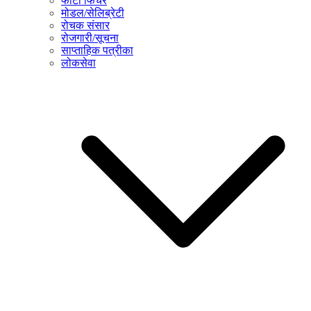
फोटो फिचर
मोडल/सेलिब्रेटी
रोचक संसार
रोजगारी/सूचना
साप्ताहिक पत्रीका
लोकसेवा