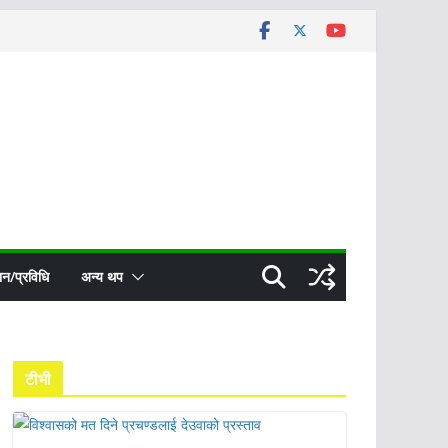
ञान/प्रविधि
अन्य थप
टीभी