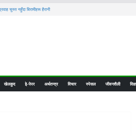
वाह चुस्त नहुँदा बिरामीहरू हैरानी
वतको कुरा भाजपा सुन्दैन – अभिजीत दीपके
योगबारे गगन भन्छन्: अझै स्पष्ट उत्तर भेटिएको छैन
न्योः ‘हामी हेर्दैछौं’
द्वारा श्रमिक पठाउन बन्द
खेलकुद
इे-पेपर
अर्थतन्त्र
विचार
स्पेसल
जीवनशैली
विज्