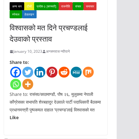
अन्य थप
टीभी
प्रदेश-३ [बागमती]
राजनीति
संचार
समाचार
स्पेसल
हेडलाइन
विश्वासको मत दिने प्रचण्डलाई
देउवाको प्रस्ताव
January 10, 2023
अन्जनराज न्यौपाने
Share to:
Share to: रासंसा/काठमाण्डौ, पौष २६, मुलुकमा नेपाली
काँग्रेसका सभापति शेरबहादुर देउवाले पार्टी पदाधिकारी बैठकमा
प्रधानमन्त्री पुष्पकमल दाहाल ‘प्रचण्ड’लाई विश्वासको मत
Like