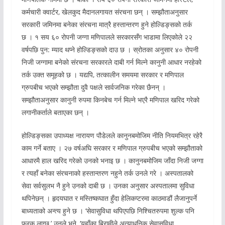
कर्मचारी क्वार्टर, खेलकुद मैदानलगायत संरचना छन् । सम्झौताअनुसार
सरकारी जमिनमा बनेका संरचना मात्रै हस्तान्तरण हुने होल्डिङ्सको तर्क
छ । १ सय ६० रोपनी जग्गा मणिपालले सरकारसँग भाडामा लिएकोले २२
वर्षपछि पुन: म्याद थप्ने होल्डिङ्सको दाउ छ । स्रोतका अनुसार ४० रोपनी
निजी जग्गामा बनेको संरचना सरकारले दाबी गर्न मिल्ने कानुनी आधार नरहेको
तर्क उक्त समूहको छ । यद्यपि, तत्कालीन समयमा सरकार र मणिपाल
ग्रुपबीच भएको सम्झौता दुवै पक्षले सार्वजनिक गरेका छैनन् ।
सम्झौताअनुसार कानुनी रुपमा किनबेच गर्न मिल्ने भएरै मणिपाल खरिद गरेको
लगानीकर्ताले बताएका छन् ।
होल्डिङ्सका उपाध्यक्ष नारायण पौडेलले कानुनबमोजिम नीति नियमभित्र रहेरै
काम गर्ने बताए । २७ वर्षअघि सरकार र मणिपाल ग्रुपबीच भएको सम्झौताको
आधारमै हाल खरिद गरेको उनको भनाइ छ । कानुनबमोजिम जाँदा निजी जग्गा
र त्यहाँ बनेका संरचनाको हस्तान्तरण नहुने तर्क उनले गरे । अस्पतालको
सेवा सर्वसुलभ नै हुने उनको दाबी छ । उनका अनुसार अस्पतालमा सुविधा
थपिनेछन् । हृदयघात र मस्तिष्कघात हुँदा हेलिकप्टरमा काठमाडौं लैजानुपर्ने
बाध्यताको अन्त्य हुने छ । ‘सेवासुविधा थपिएपछि निश्चितरुपमा शुल्क पनि
फरक लाग्छ,’ उनले भने, ‘यहाँका बिरामीले अत्याधुनिक सेवासुविधा