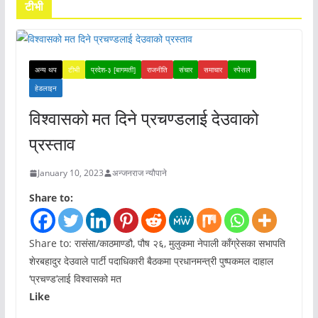
टीभी
अन्य थप
टीभी
प्रदेश-३ [बागमती]
राजनीति
संचार
समाचार
स्पेसल
हेडलाइन
विश्वासको मत दिने प्रचण्डलाई देउवाको
प्रस्ताव
January 10, 2023
अन्जनराज न्यौपाने
Share to:
Share to: रासंसा/काठमाण्डौ, पौष २६, मुलुकमा नेपाली काँग्रेसका सभापति
शेरबहादुर देउवाले पार्टी पदाधिकारी बैठकमा प्रधानमन्त्री पुष्पकमल दाहाल
‘प्रचण्ड’लाई विश्वासको मत
Like