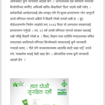
अफिसबाट कुनै जानकारी आएको छैन ।’ अस्पतालका एक कर्मचारी भारतको
बेंग्लोरस्थित कर्पोरेट अफिसमै खरिद–बिक्रीबारे ‘डिल’ भएको दाबी गर्छन् ।
कर्मचारीको आन्दोलनलाई दोष लगाइए पनि नि:शुल्क हस्तान्तरण गरेर जानुपर्ने
डरले मणिपाल ग्रुपले अहिले नै बिक्री गरेको उनको दाबी छ । बुट
मोडेलअन्तर्गत निर्माण भएकोले सन् २०४३ भित्र यो अस्पताल सरकारलाई
हस्तान्तरण गर्नुपर्छ । तर, २२ वर्ष अगावै मणिपाल ग्रुपले सरकार पक्षलाई
थाहै नदिई बिक्री गरेको छ । शिक्षा, विज्ञान तथा प्रविधि मन्त्रालयका सचिव
रामप्रसाद थपलियाले मणिपाल किनबेचबारे सरकारलाई कुनै जानकारी
नभएको बताए । ‘मैले पनि सञ्चारमाध्यममा आएपछि मात्रै थाहा पाएँ,’ उनले
भने, ‘यसबारेमा मलाई केही थाहा छैन । औपचारिक रुपमा कुनै जानकारी
आएको छैन ।’