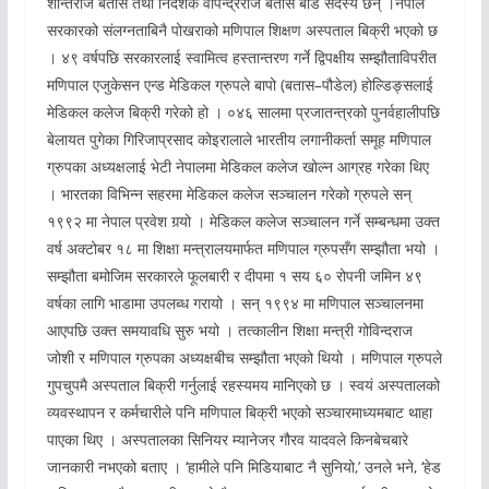
शान्तराज बतास तथा निर्देशक वीपेन्द्रराज बतास बोर्ड सदस्य छन् ।नेपाल
सरकारको संलग्नताबिनै पोखराको मणिपाल शिक्षण अस्पताल बिक्री भएको छ
। ४९ वर्षपछि सरकारलाई स्वामित्व हस्तान्तरण गर्ने द्विपक्षीय सम्झौताविपरीत
मणिपाल एजुकेसन एन्ड मेडिकल ग्रुपले बापो (बतास–पौडेल) होल्डिङ्सलाई
मेडिकल कलेज बिक्री गरेको हो । ०४६ सालमा प्रजातन्त्रको पुनर्वहालीपछि
बेलायत पुगेका गिरिजाप्रसाद कोइरालाले भारतीय लगानीकर्ता समूह मणिपाल
ग्रुपका अध्यक्षलाई भेटी नेपालमा मेडिकल कलेज खोल्न आग्रह गरेका थिए
। भारतका विभिन्न सहरमा मेडिकल कलेज सञ्चालन गरेको ग्रुपले सन्
१९९२ मा नेपाल प्रवेश गर्‍यो । मेडिकल कलेज सञ्चालन गर्ने सम्बन्धमा उक्त
वर्ष अक्टोबर १८ मा शिक्षा मन्त्रालयमार्फत मणिपाल ग्रुपसँग सम्झौता भयो ।
सम्झौता बमोजिम सरकारले फूलबारी र दीपमा १ सय ६० रोपनी जमिन ४९
वर्षका लागि भाडामा उपलब्ध गरायो । सन् १९९४ मा मणिपाल सञ्चालनमा
आएपछि उक्त समयावधि सुरु भयो । तत्कालीन शिक्षा मन्त्री गोविन्दराज
जोशी र मणिपाल ग्रुपका अध्यक्षबीच सम्झौता भएको थियो । मणिपाल ग्रुपले
गुपचुपमै अस्पताल बिक्री गर्नुलाई रहस्यमय मानिएको छ । स्वयं अस्पतालको
व्यवस्थापन र कर्मचारीले पनि मणिपाल बिक्री भएको सञ्चारमाध्यमबाट थाहा
पाएका थिए । अस्पतालका सिनियर म्यानेजर गौरव यादवले किनबेचबारे
जानकारी नभएको बताए । ‘हामीले पनि मिडियाबाट नै सुनियो,’ उनले भने, ‘हेड