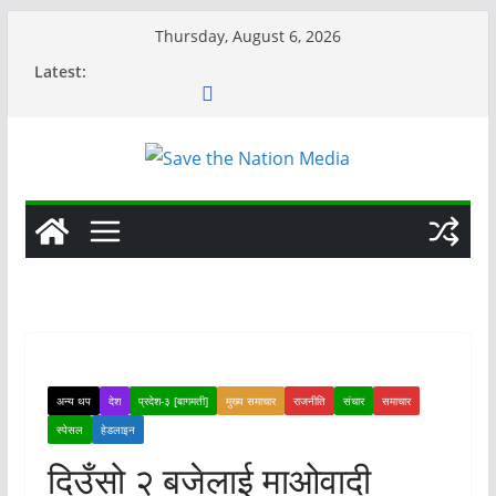
Skip
Thursday, August 6, 2026
to
Latest:
content
अन्य थप
देश
प्रदेश-३ [बागमती]
मुख्य समाचार
राजनीति
संचार
समाचार
स्पेसल
हेडलाइन
दिउँसो २ बजेलाई माओवादी