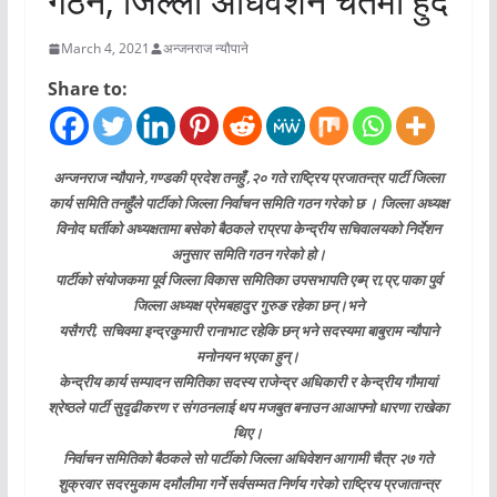
गठन, जिल्ला अधिवेशन चैतमा हुदै
March 4, 2021
अन्जनराज न्यौपाने
Share to:
अन्जनराज न्यौपाने ,गण्डकी प्रदेश तनहुँ ,२० गते राष्ट्रिय प्रजातन्त्र पार्टी जिल्ला
कार्य समिति तनहुँले पार्टीकाे जिल्ला निर्वाचन समिति गठन गरेको छ । जिल्ला अध्यक्ष
विनोद घर्तीको अध्यक्षतामा बसेको बैठकले राप्रपा केन्द्रीय सचिवालयको निर्देशन
अनुसार समिति गठन गरेको हो।
पार्टीको संयोजकमा पूर्व जिल्ला विकास समितिका उपसभापति एब्म् रा,प्र,पाका पुर्व
जिल्ला अध्यक्ष प्रेमबहादुर गुरुङ रहेका छन्।भने
यसैगरी, सचिवमा इन्द्रकुमारी रानाभाट रहेकि छन् भने सदस्यमा बाबुराम न्यौपाने
मनोनयन भएका हुन्।
केन्द्रीय कार्य सम्पादन समितिका सदस्य राजेन्द्र अधिकारी र केन्द्रीय गौमायां
श्रेष्ठले पार्टी सुदृढीकरण र संगठनलाई थप मजबुत बनाउन आआफ्नो धारणा राखेका
थिए।
निर्वाचन समितिको बैठकले सो पार्टीको जिल्ला अधिवेशन आगामी चैत्र २७ गते
शुक्रवार सदरमुकाम दमौलीमा गर्ने सर्वसम्मत निर्णय गरेको राष्ट्रिय प्रजातान्त्र