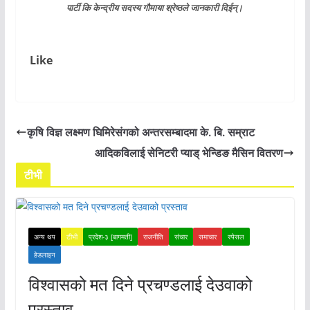
पार्टी कि केन्द्रीय सदस्य गौमाया श्रेष्ठले जानकारी दिईन्।
Like
कृषि विज्ञ लक्ष्मण घिमिरेसंगको अन्तरसम्बादमा के. बि. सम्राट
आदिकविलाई सेनिटरी प्याड् भेन्डिङ मैसिन वितरण
टीभी
अन्य थप
टीभी
प्रदेश-३ [बागमती]
राजनीति
संचार
समाचार
स्पेसल
हेडलाइन
विश्वासको मत दिने प्रचण्डलाई देउवाको
प्रस्ताव