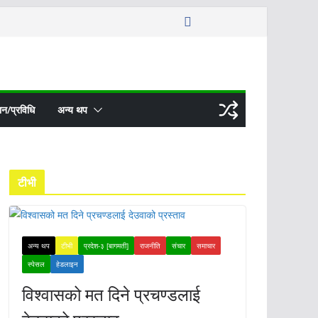
ञान/प्रविधि
अन्य थप
टीभी
अन्य थप
टीभी
प्रदेश-३ [बागमती]
राजनीति
संचार
समाचार
स्पेसल
हेडलाइन
विश्वासको मत दिने प्रचण्डलाई