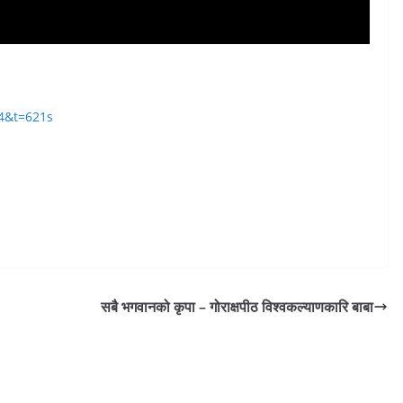
4&t=621s
सबै भगवानको कृपा – गोराक्षपीठ विश्वकल्याणकारि बाबा